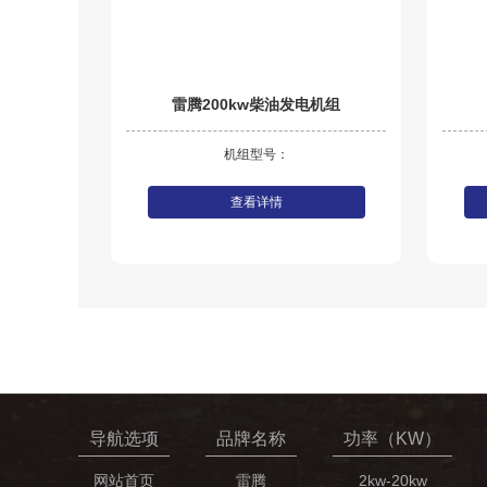
雷腾200kw柴油发电机组
机组型号：
查看详情
导航选项
品牌名称
功率（KW）
网站首页
雷腾
2kw-20kw